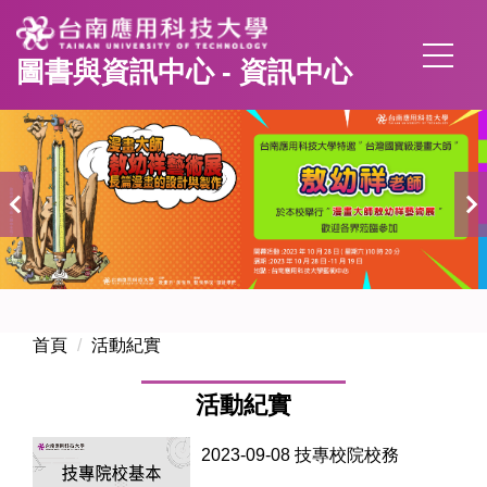
跳
到
圖書與資訊中心 - 資訊中心
主
要
內
容
區
首頁
活動紀實
活動紀實
2023-09-08 技專校院校務