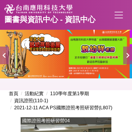
跳
到
圖書與資訊中心 - 資訊中心
主
要
內
容
區
首頁
活動紀實
110學年度第1學期
資訊證照(110-1)
2021-12-11 ACA PS國際證照考照研習營(L807)
國際證照考照研習營04
國際證照