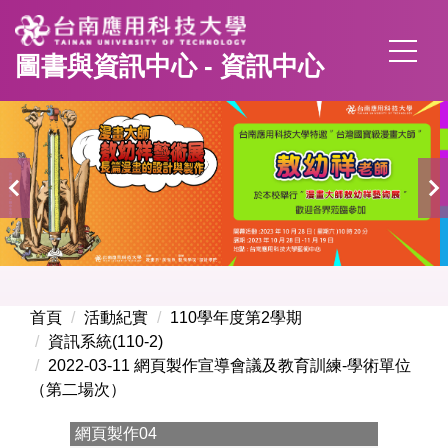
跳
到
圖書與資訊中心 - 資訊中心
主
要
內
容
區
首頁
活動紀實
110學年度第2學期
資訊系統(110-2)
2022-03-11 網頁製作宣導會議及教育訓練-學術單位
（第二場次）
網頁製作04
網頁製作