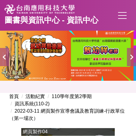
跳
到
圖書與資訊中心 - 資訊中心
主
要
內
容
區
首頁
活動紀實
110學年度第2學期
資訊系統(110-2)
2022-03-11 網頁製作宣導會議及教育訓練-行政單位
（第一場次）
網頁製作04
網頁製作