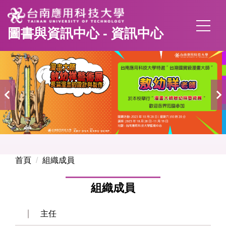
跳
到
圖書與資訊中心 - 資訊中心
主
要
內
容
區
首頁
組織成員
組織成員
主任