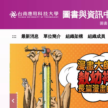
跳
到
圖書與資訊中
主
要
圖書
內
容
:::
最新消息
單位簡介
組織架構
組織成員
區