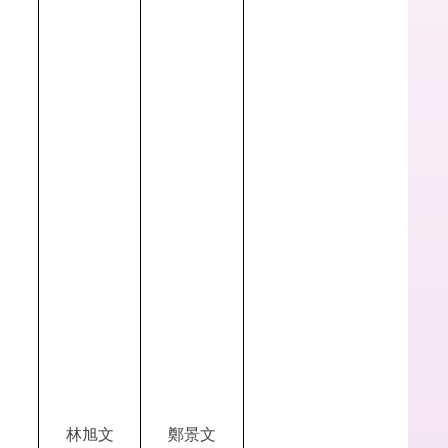
林旭文
鄭景文