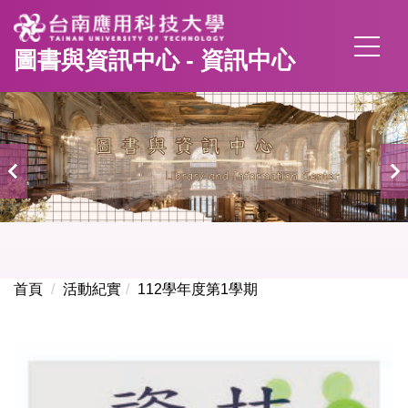
跳
到
圖書與資訊中心 - 資訊中心
主
要
內
容
區
首頁
活動紀實
112學年度第1學期