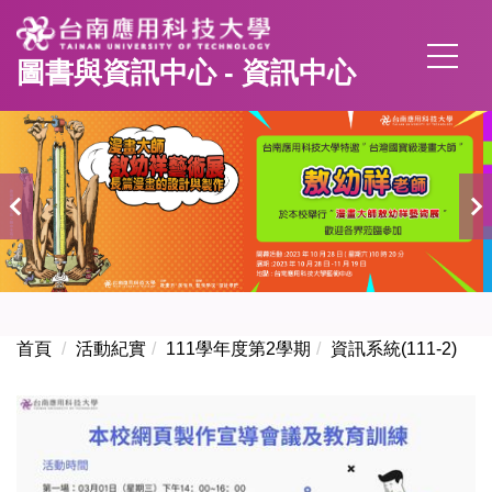
跳
到
圖書與資訊中心 - 資訊中心
主
要
內
容
區
首頁
活動紀實
111學年度第2學期
資訊系統(111-2)