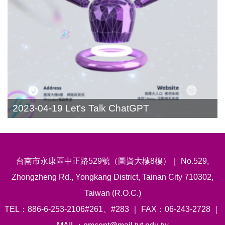
2023-04-19 Let’s Talk ChatGPT
台南市永康區中正路529號（圖資大樓8樓）｜ No.529,
Zhongzheng Rd., Yongkang District, Tainan City 710302,
Taiwan (R.O.C.)
TEL：886-6-253-2106#261、#283 ｜ FAX：06-243-2728 ｜