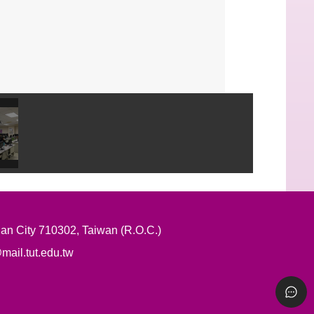
ty 710302, Taiwan (R.O.C.)
l.tut.edu.tw