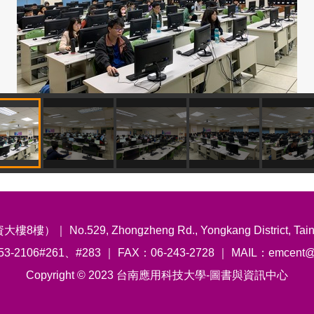
.529, Zhongzheng Rd., Yongkang District, Tainan Ci
53-2106#261、#283 ｜ FAX：06-243-2728 ｜ MAIL：emcent@mai
Copyright © 2023 台南應用科技大學-圖書與資訊中心