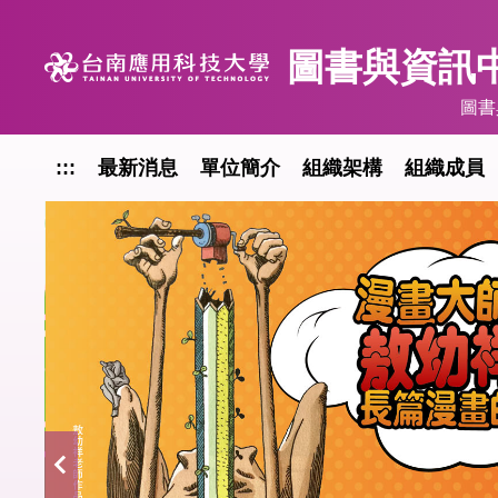
跳
到
圖書與資訊中
主
要
圖書
內
容
:::
最新消息
單位簡介
組織架構
組織成員
區